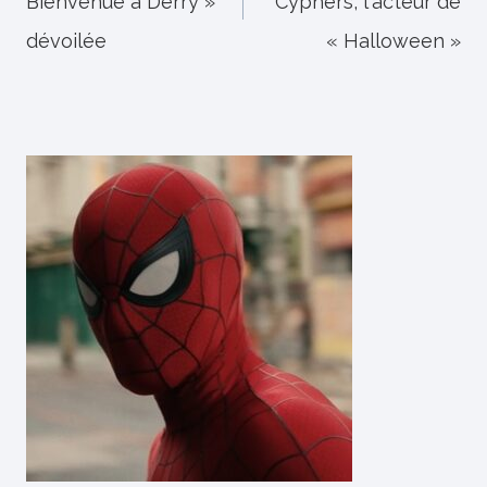
Bienvenue à Derry »
Cyphers, l'acteur de
l’article
dévoilée
« Halloween »