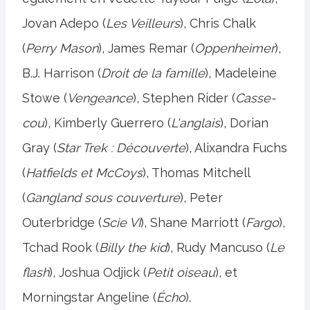
Jovan Adepo (
Les Veilleurs
), Chris Chalk
(
Perry Mason
), James Remar (
Oppenheimer
),
B.J. Harrison (
Droit de la famille
), Madeleine
Stowe (
Vengeance
), Stephen Rider (
Casse-
cou
), Kimberly Guerrero (
L'anglais
), Dorian
Gray (
Star Trek : Découverte
), Alixandra Fuchs
(
Hatfields et McCoys
), Thomas Mitchell
(
Gangland sous couverture
), Peter
Outerbridge (
Scie VI
), Shane Marriott (
Fargo
),
Tchad Rook (
Billy the kid
), Rudy Mancuso (
Le
flash
), Joshua Odjick (
Petit oiseau
), et
Morningstar Angeline (
Écho
).