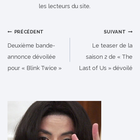
les lecteurs du site.
Navigation
PRÉCÉDENT
SUIVANT
de
Deuxième bande-
Le teaser de la
annonce dévoilée
saison 2 de « The
l’article
pour « Blink Twice »
Last of Us » dévoilé