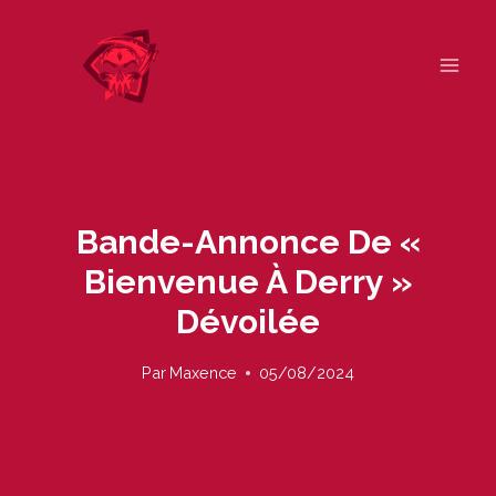
Skip
to
content
Bande-Annonce De «
Bienvenue À Derry »
Dévoilée
Par
Maxence
05/08/2024