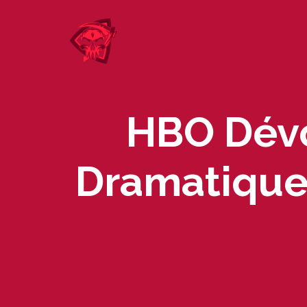
Skip
to
content
HBO Dévo
Dramatique 