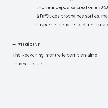
l'Horreur depuis sa création en 202
à l'affût des prochaines sorties, ma
suspense parmi les lecteurs du sit
Navigation
PRÉCÉDENT
de
The Reckoning ‘montre le cerf bien-aimé
comme un tueur
l’article