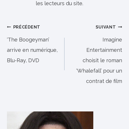
les lecteurs du site.
Navigation
PRÉCÉDENT
SUIVANT
de
‘The Boogeyman’
Imagine
arrive en numérique,
Entertainment
l’article
Blu-Ray, DVD
choisit le roman
‘Whalefall’ pour un
contrat de film