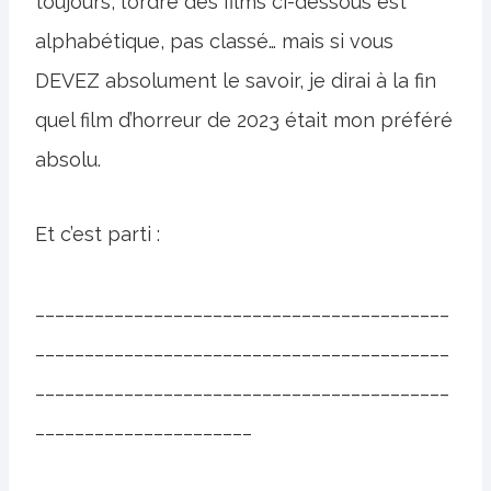
toujours, l’ordre des films ci-dessous est
alphabétique, pas classé… mais si vous
DEVEZ absolument le savoir, je dirai à la fin
quel film d’horreur de 2023 était mon préféré
absolu.
Et c’est parti :
__________________________________________
__________________________________________
__________________________________________
______________________