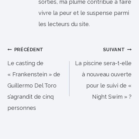
sorties, ma plume contribue à faire
vivre la peur et le suspense parmi
les lecteurs du site.
Navigation
PRÉCÉDENT
SUIVANT
de
Le casting de
La piscine sera-t-elle
« Frankenstein » de
à nouveau ouverte
l’article
Guillermo Del Toro
pour le suivi de «
s’agrandit de cinq
Night Swim » ?
personnes