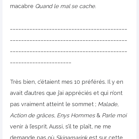
macabre
Quand le mal se cache.
__________________________________________
__________________________________________
__________________________________________
______________________
Très bien, c’étaient mes 10 préférés. Il y en
avait d’autres que j’ai appréciés et qui n’ont
pas vraiment atteint le sommet ;
Malade
,
Action de grâces
,
Enys Hommes
&
Parle moi
venir à l’esprit. Aussi, s’il te plaît, ne me
demande pas où
Skinamarink
est sur cette