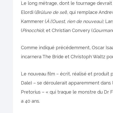
Le long métrage, dont le tournage devrai
Elordi (
Brûlure de sel
), qui remplace Andrew
Kammerer (
À l’Ouest, rien de nouveau);
Lar
(
Pinocchio
); et Christian Convery (
Gourman
Comme indiqué précédemment, Oscar Isaac 
incarnera The Bride et Christoph Waltz po
Le nouveau film – écrit, réalisé et produit 
Dale) – se déroulerait apparemment dans l’E
Pretorius – « qui traque le monstre du Dr F
a 40 ans.