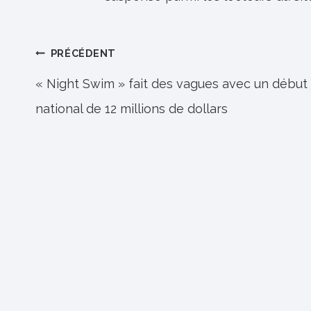
Navigation
PRÉCÉDENT
de
« Night Swim » fait des vagues avec un début
national de 12 millions de dollars
l’article