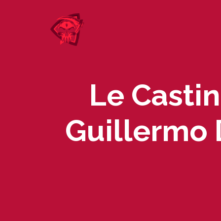
Skip
to
content
Le Casti
Guillermo 