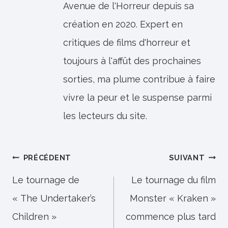
Avenue de l'Horreur depuis sa
création en 2020. Expert en
critiques de films d'horreur et
toujours à l'affût des prochaines
sorties, ma plume contribue à faire
vivre la peur et le suspense parmi
les lecteurs du site.
Navigation
PRÉCÉDENT
SUIVANT
de
Le tournage de
Le tournage du film
« The Undertaker’s
Monster « Kraken »
l’article
Children »
commence plus tard