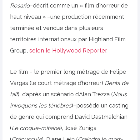
Rosario
–décrit comme un « film d’horreur de
haut niveau » –une production récemment
terminée et vendue dans plusieurs
territoires internationaux par Highland Film
Group,
selon le Hollywood Reporter
.
Le film – le premier long métrage de Felipe
Vargas (le court métrage d’horreur)
Dents de
lait
), d’après un scénario d’Alan Trezza (
Nous
invoquons les ténèbres
)–possède un casting
de genre qui comprend David Dastmalchian
(
Le croque-mitaine
), José Zuniga
(
Crépuscule
), Diane Lein (
Craindre le mort-