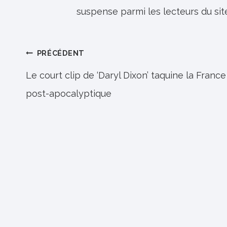
suspense parmi les lecteurs du sit
Navigation
PRÉCÉDENT
de
Le court clip de ‘Daryl Dixon’ taquine la France
post-apocalyptique
l’article