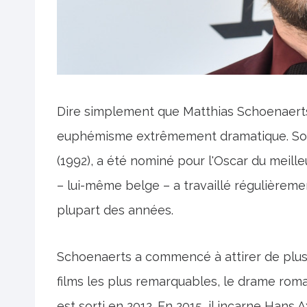
Dire simplement que Matthias Schoenaerts 
euphémisme extrêmement dramatique. Son t
(1992), a été nominé pour l'Oscar du meilleu
– lui-même belge – a travaillé régulièreme
plupart des années.
Schoenaerts a commencé à attirer de plus e
films les plus remarquables, le drame rom
est sorti en 2012. En 2015, il incarne Han