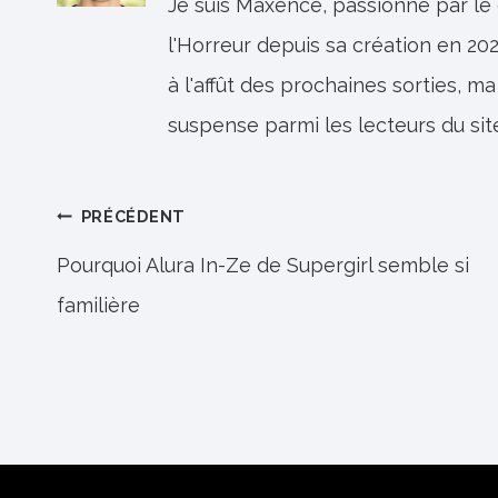
Je suis Maxence, passionné par le
l'Horreur depuis sa création en 202
à l'affût des prochaines sorties, ma
suspense parmi les lecteurs du sit
Navigation
PRÉCÉDENT
de
Pourquoi Alura In-Ze de Supergirl semble si
familière
l’article