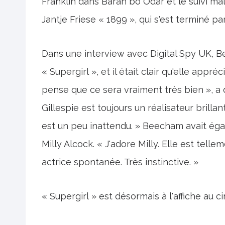
Franklin dans Baran bo Odar et le suivi m
Jantje Friese « 1899 », qui s'est terminé par
Dans une interview avec Digital Spy UK, B
« Supergirl », et il était clair qu'elle appréc
pense que ce sera vraiment très bien », a
Gillespie est toujours un réalisateur brillan
est un peu inattendu. » Beecham avait ég
Milly Alcock. « J'adore Milly. Elle est tellem
actrice spontanée. Très instinctive. »
« Supergirl » est désormais à l'affiche au c