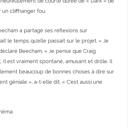
alheureusement de courte durée de « Dark » de
 un cliffhanger fou.
eecham a partagé ses réflexions sur
iait le temps qu'elle passait sur le projet. « Je
 déclaré Beecham. « Je pense que Craig
t. Il est vraiment spontané, amusant et drôle. Il
alement beaucoup de bonnes choses à dire sur
ent géniale », a-t-elle dit. « C'est aussi une
inéma.