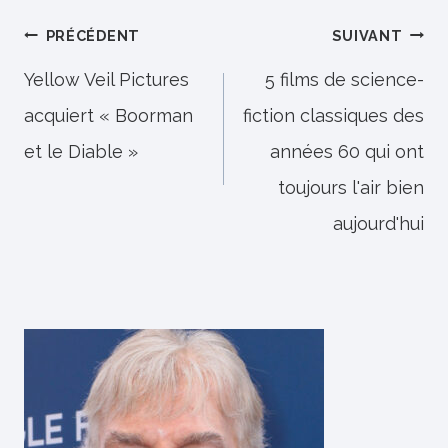
Navigation
PRÉCÉDENT
SUIVANT
de
Yellow Veil Pictures
5 films de science-
acquiert « Boorman
fiction classiques des
l’article
et le Diable »
années 60 qui ont
toujours l'air bien
aujourd'hui