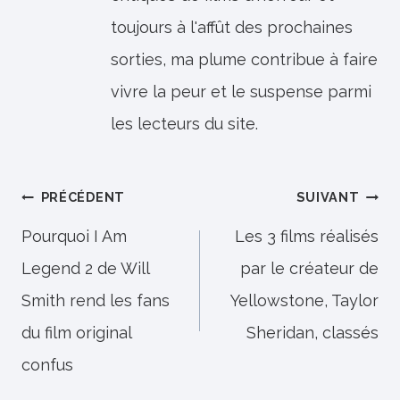
toujours à l'affût des prochaines
sorties, ma plume contribue à faire
vivre la peur et le suspense parmi
les lecteurs du site.
Navigation
PRÉCÉDENT
SUIVANT
de
Pourquoi I Am
Les 3 films réalisés
Legend 2 de Will
par le créateur de
l’article
Smith rend les fans
Yellowstone, Taylor
du film original
Sheridan, classés
confus