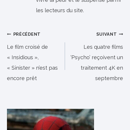
les lecteurs du site.
Navigation
PRÉCÉDENT
SUIVANT
de
Le film croisé de
Les quatre films
« Insidious »,
‘Psycho’ reçoivent un
l’article
« Sinister » n’est pas
traitement 4K en
encore prêt
septembre