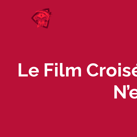
Skip
to
content
Le Film Croisé
N’