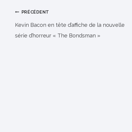
Navigation
PRÉCÉDENT
de
Kevin Bacon en tête d’affiche de la nouvelle
série d’horreur « The Bondsman »
l’article