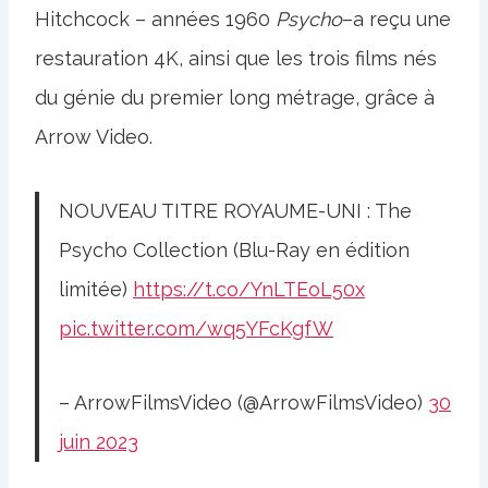
Hitchcock – années 1960
Psycho
–a reçu une
restauration 4K, ainsi que les trois films nés
du génie du premier long métrage, grâce à
Arrow Video.
NOUVEAU TITRE ROYAUME-UNI : The
Psycho Collection (Blu-Ray en édition
limitée)
https://t.co/YnLTEoL50x
pic.twitter.com/wq5YFcKgfW
– ArrowFilmsVideo (@ArrowFilmsVideo)
30
juin 2023