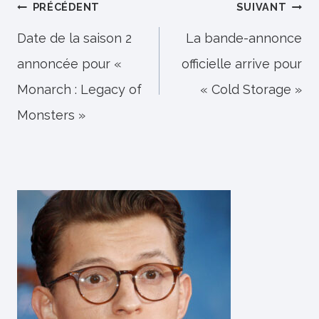
Navigation
PRÉCÉDENT
SUIVANT
de
Date de la saison 2
La bande-annonce
annoncée pour «
officielle arrive pour
l’article
Monarch : Legacy of
« Cold Storage »
Monsters »