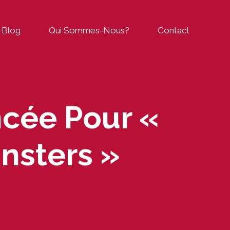
Blog
Qui Sommes-Nous?
Contact
ncée Pour «
nsters »