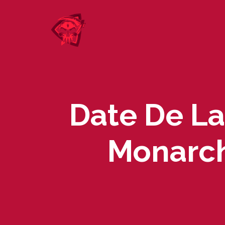
Skip
to
content
Date De La
Monarch