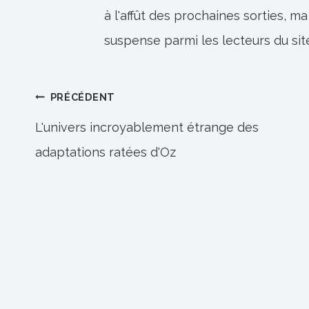
à l'affût des prochaines sorties, ma
suspense parmi les lecteurs du sit
Navigation
PRÉCÉDENT
de
L'univers incroyablement étrange des
adaptations ratées d'Oz
l’article