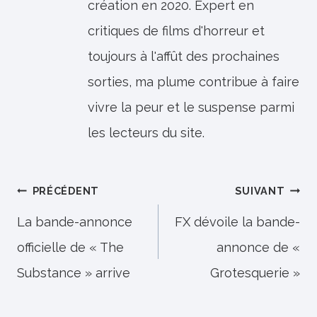
création en 2020. Expert en
critiques de films d'horreur et
toujours à l'affût des prochaines
sorties, ma plume contribue à faire
vivre la peur et le suspense parmi
les lecteurs du site.
Navigation
PRÉCÉDENT
SUIVANT
de
La bande-annonce
FX dévoile la bande-
officielle de « The
annonce de «
l’article
Substance » arrive
Grotesquerie »