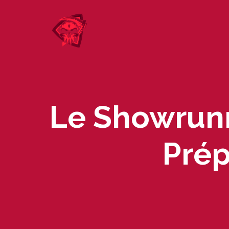
Skip
to
content
Le Showrunn
Prép