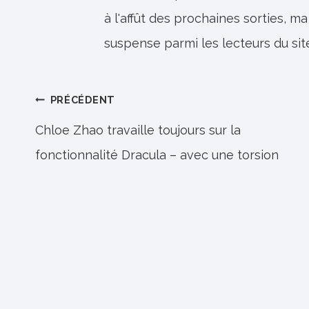
à l'affût des prochaines sorties, ma
suspense parmi les lecteurs du sit
Navigation
PRÉCÉDENT
de
Chloe Zhao travaille toujours sur la
fonctionnalité Dracula – avec une torsion
l’article