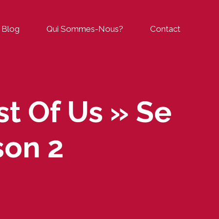
Blog
Qui Sommes-Nous?
Contact
t Of Us » Se
son 2