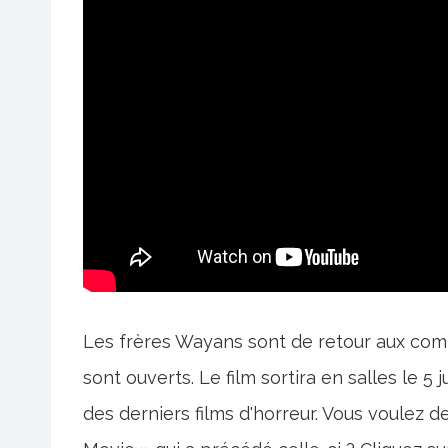
Les frères Wayans sont de retour aux com
sont ouverts. Le film sortira en salles le
des derniers films d'horreur. Vous voulez 