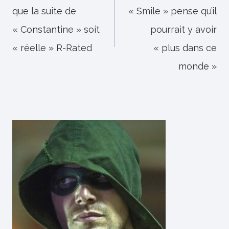
que la suite de
« Smile » pense qu’il
l’article
« Constantine » soit
pourrait y avoir
« réelle » R-Rated
« plus dans ce
monde »