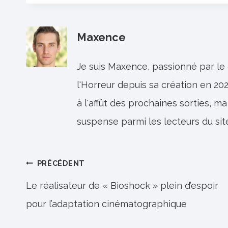
Maxence
Je suis Maxence, passionné par le
l'Horreur depuis sa création en 202
à l'affût des prochaines sorties, ma
suspense parmi les lecteurs du sit
Navigation
PRÉCÉDENT
de
Le réalisateur de « Bioshock » plein d’espoir
pour l’adaptation cinématographique
l’article