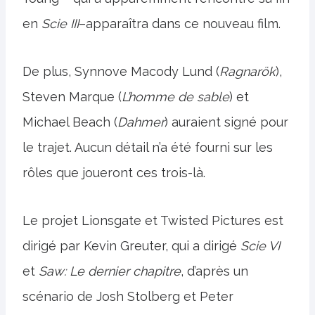
en
Scie III
–apparaîtra dans ce nouveau film.
De plus, Synnove Macody Lund (
Ragnarök
),
Steven Marque (
L’homme de sable
) et
Michael Beach (
Dahmer
) auraient signé pour
le trajet. Aucun détail n’a été fourni sur les
rôles que joueront ces trois-là.
Le projet Lionsgate et Twisted Pictures est
dirigé par Kevin Greuter, qui a dirigé
Scie VI
et
Saw: Le dernier chapitre
, d’après un
scénario de Josh Stolberg et Peter