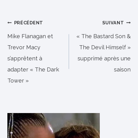
Navigation
PRÉCÉDENT
SUIVANT
de
Mike Flanagan et
« The Bastard Son &
Trevor Macy
The Devil Himself »
l’article
s’apprêtent à
supprimé après une
adapter « The Dark
saison
Tower »