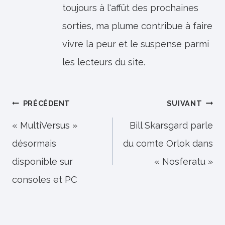
toujours à l'affût des prochaines
sorties, ma plume contribue à faire
vivre la peur et le suspense parmi
les lecteurs du site.
Navigation
PRÉCÉDENT
SUIVANT
de
« MultiVersus »
Bill Skarsgard parle
désormais
du comte Orlok dans
l’article
disponible sur
« Nosferatu »
consoles et PC