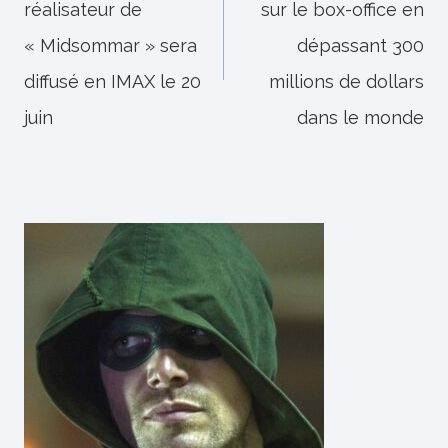
réalisateur de
sur le box-office en
l’article
« Midsommar » sera
dépassant 300
diffusé en IMAX le 20
millions de dollars
juin
dans le monde