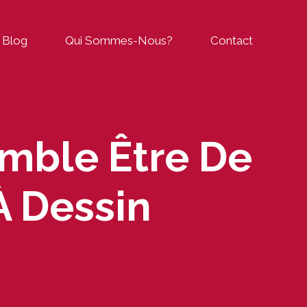
Blog
Qui Sommes-Nous?
Contact
emble Être De
À Dessin