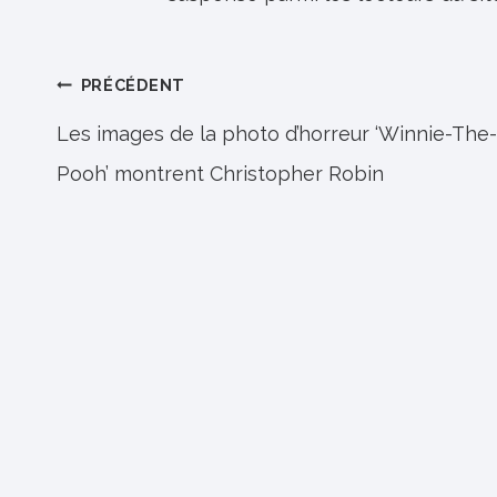
Navigation
PRÉCÉDENT
de
Les images de la photo d’horreur ‘Winnie-The-
Pooh’ montrent Christopher Robin
l’article