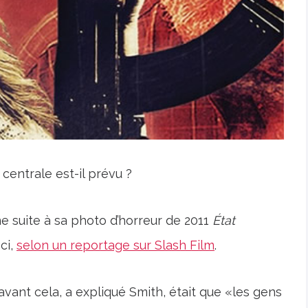
entrale est-il prévu ?
e suite à sa photo d’horreur de 2011
État
ci,
selon un reportage sur Slash Film
.
vant cela, a expliqué Smith, était que «les gens