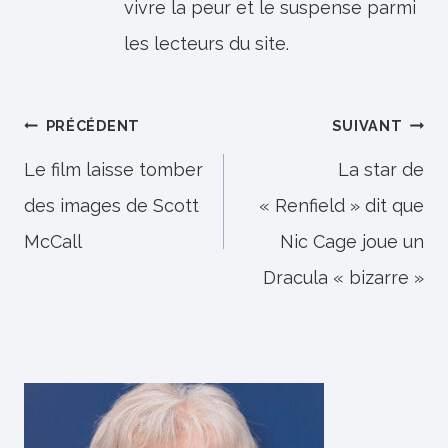
vivre la peur et le suspense parmi
les lecteurs du site.
Navigation
PRÉCÉDENT
SUIVANT
de
Le film laisse tomber
La star de
des images de Scott
« Renfield » dit que
l’article
McCall
Nic Cage joue un
Dracula « bizarre »