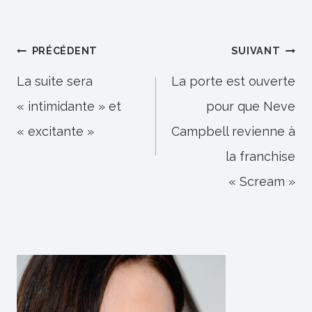
Navigation
PRÉCÉDENT
SUIVANT
de
La suite sera
La porte est ouverte
« intimidante » et
pour que Neve
l’article
« excitante »
Campbell revienne à
la franchise
« Scream »