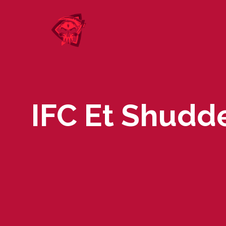
Skip
to
content
IFC Et Shudde