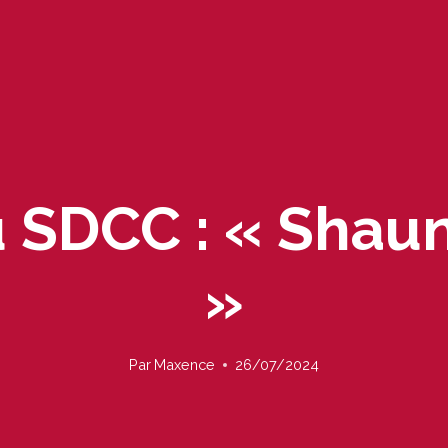
u SDCC : « Shau
»
Par
Maxence
26/07/2024