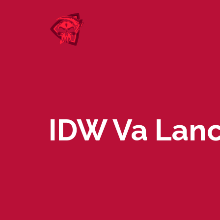
Skip
to
content
IDW Va Lanc