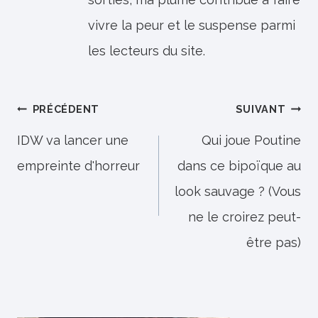
vivre la peur et le suspense parmi
les lecteurs du site.
Navigation
PRÉCÉDENT
SUIVANT
de
IDW va lancer une
Qui joue Poutine
empreinte d'horreur
dans ce bipoïque au
l’article
look sauvage ? (Vous
ne le croirez peut-
être pas)