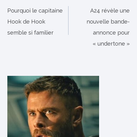
de
Pourquoi le capitaine
A24 révèle une
Hook de Hook
nouvelle bande-
l’article
semble si familier
annonce pour
« undertone »