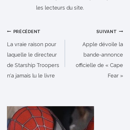
les lecteurs du site.
Navigation
PRÉCÉDENT
SUIVANT
de
La vraie raison pour
Apple dévoile la
laquelle le directeur
bande-annonce
l’article
de Starship Troopers
officielle de « Cape
n'a jamais lu le livre
Fear »