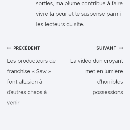
sorties, ma plume contribue à faire
vivre la peur et le suspense parmi
les lecteurs du site.
Navigation
PRÉCÉDENT
SUIVANT
de
Les producteurs de
La vidéo d’un croyant
franchise « Saw »
met en lumière
l’article
font allusion à
d’horribles
d’autres chaos à
possessions
venir