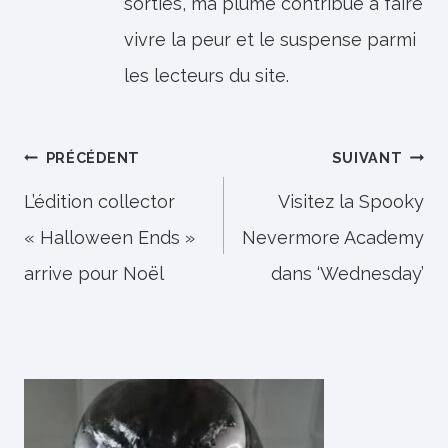
sorties, ma plume contribue à faire
vivre la peur et le suspense parmi
les lecteurs du site.
Navigation
PRÉCÉDENT
SUIVANT
de
L’édition collector
Visitez la Spooky
« Halloween Ends »
Nevermore Academy
l’article
arrive pour Noël
dans ‘Wednesday’