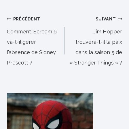
Navigation
PRÉCÉDENT
SUIVANT
de
Comment ‘Scream 6’
Jim Hopper
va-t-il gérer
trouvera-t-il la paix
l’article
l’absence de Sidney
dans la saison 5 de
Prescott ?
« Stranger Things » ?