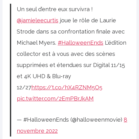
Un seul d’entre eux survivra !
@jamieleecurtis
joue le rôle de Laurie
Strode dans sa confrontation finale avec
Michael Myers.
#HalloweenEnds
L’édition
collector est à vous avec des scènes
supprimées et étendues sur Digital 11/15
et 4K UHD & Blu-ray
12/27
https://t.co/hX4RZNM5O5
pic.twitter.com/2EmPBrJkAM
— #HalloweenEnds (@halloweenmovie)
8
novembre 2022