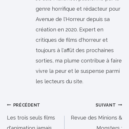
genre horrifique et rédacteur pour
Avenue de l'Horreur depuis sa
création en 2020. Expert en
critiques de films d'horreur et
toujours à l'affût des prochaines
sorties, ma plume contribue à faire
vivre la peur et le suspense parmi
les lecteurs du site.
Navigation
PRÉCÉDENT
SUIVANT
de
Les trois seuls films
Revue des Minions &
d'animation jamais
Monsters :