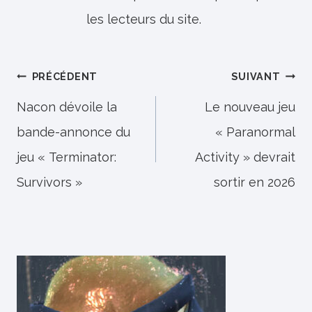
les lecteurs du site.
Navigation
PRÉCÉDENT
SUIVANT
de
Nacon dévoile la
Le nouveau jeu
bande-annonce du
« Paranormal
l’article
jeu « Terminator:
Activity » devrait
Survivors »
sortir en 2026