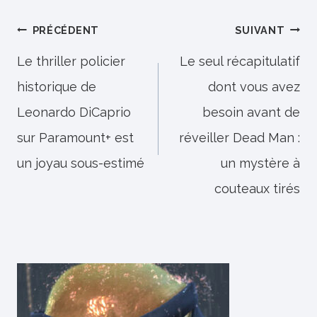
Navigation
PRÉCÉDENT
SUIVANT
de
Le thriller policier
Le seul récapitulatif
historique de
dont vous avez
l’article
Leonardo DiCaprio
besoin avant de
sur Paramount+ est
réveiller Dead Man :
un joyau sous-estimé
un mystère à
couteaux tirés