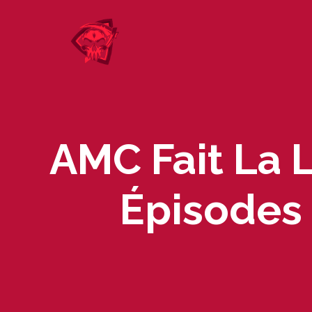
Skip
to
content
AMC Fait La 
Épisodes