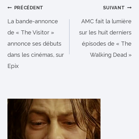
Navigation
PRÉCÉDENT
SUIVANT
de
La bande-annonce
AMC fait la lumière
de « The Visitor »
sur les huit derniers
l’article
annonce ses débuts
épisodes de « The
dans les cinémas, sur
Walking Dead »
Epix