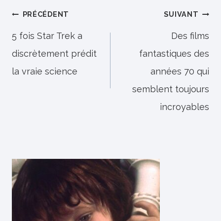
Navigation
PRÉCÉDENT
SUIVANT
de
5 fois Star Trek a
Des films
discrètement prédit
fantastiques des
l’article
la vraie science
années 70 qui
semblent toujours
incroyables