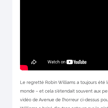
Le regretté Robin Williams a toujours été 
monde – et cela s'étendait souvent aux pers
vidéo de Avenue de l’horreur ci-dessus po