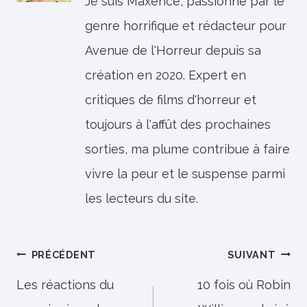
Je suis Maxence, passionné par le
genre horrifique et rédacteur pour
Avenue de l'Horreur depuis sa
création en 2020. Expert en
critiques de films d'horreur et
toujours à l'affût des prochaines
sorties, ma plume contribue à faire
vivre la peur et le suspense parmi
les lecteurs du site.
Navigation
PRÉCÉDENT
SUIVANT
de
Les réactions du
10 fois où Robin