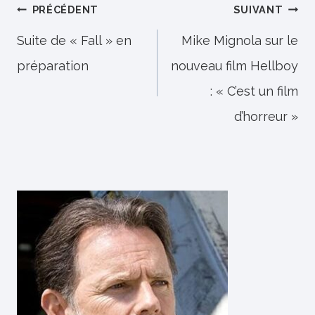
Navigation
PRÉCÉDENT
SUIVANT
de
Suite de « Fall » en
Mike Mignola sur le
préparation
nouveau film Hellboy
l’article
: « C’est un film
d’horreur »