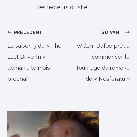
les lecteurs du site.
Navigation
PRÉCÉDENT
SUIVANT
de
La saison 5 de « The
Willem Dafoe prêt à
Last Drive-In »
commencer le
l’article
démarre le mois
tournage du remake
prochain
de « Nosferatu »