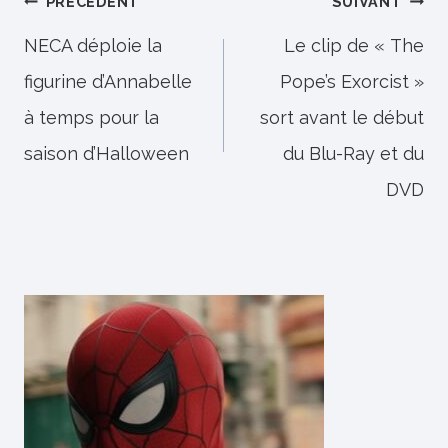
Navigation
PRÉCÉDENT
SUIVANT
de
NECA déploie la
Le clip de « The
figurine d’Annabelle
Pope’s Exorcist »
l’article
à temps pour la
sort avant le début
saison d’Halloween
du Blu-Ray et du
DVD