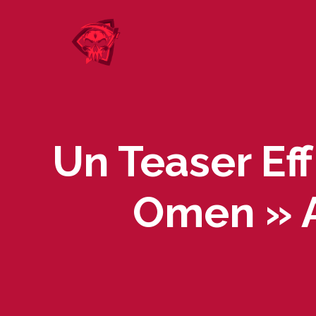
Skip
to
content
Un Teaser Eff
Omen » A