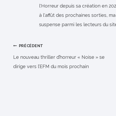
l'Horreur depuis sa création en 202
à l'affût des prochaines sorties, ma
suspense parmi les lecteurs du sit
Navigation
PRÉCÉDENT
de
Le nouveau thriller d’horreur « Noise » se
dirige vers l’EFM du mois prochain
l’article